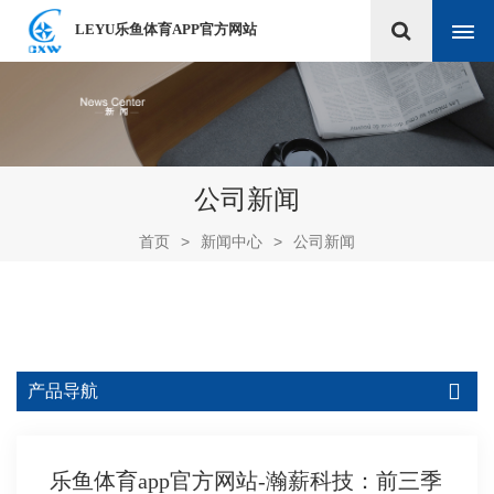
LEYU乐鱼体育APP官方网站
公司新闻
首页
>
新闻中心
>
公司新闻
产品导航
乐鱼体育app官方网站-瀚薪科技：前三季