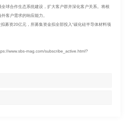
强全球合作生态系统建设，扩大客户群并深化客户关系。将根
海外客户需求的响应能力。
进拟募资20亿元，所募集资金拟全部投入“碳化硅半导体材料项
-mag.com/subscribe_active.html?