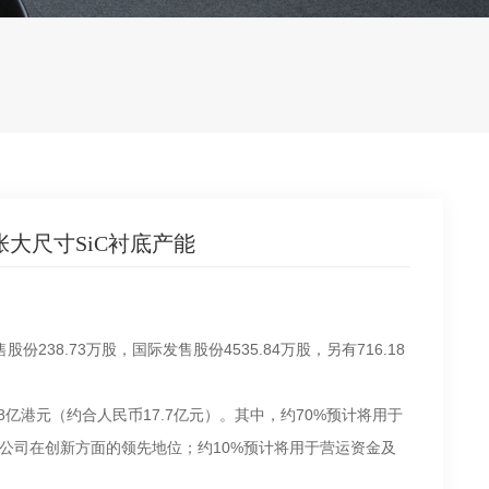
张大尺寸SiC衬底产能
238.73万股，国际发售股份4535.84万股，另有716.18
8亿港元（约合人民币17.7亿元）。其中，约70%预计将用于
公司在创新方面的领先地位；约10%预计将用于营运资金及