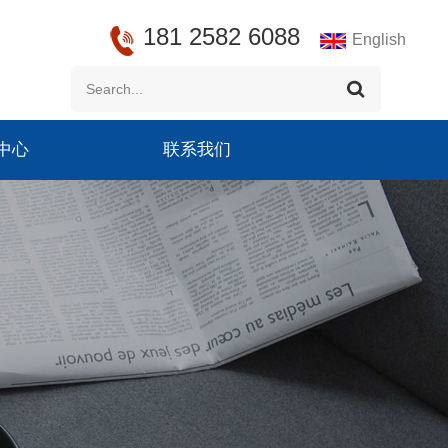
181 2582 6088
English
中心
联系我们