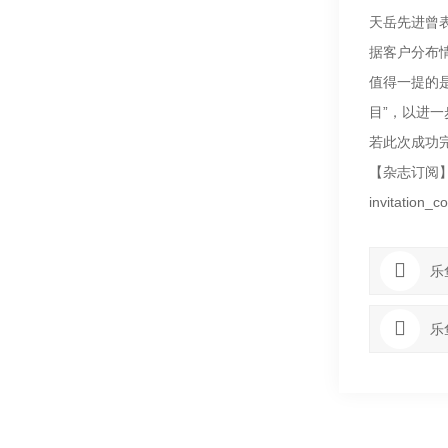
天岳先进曾
据客户分布
值得一提的
目”，以进一
若此次成功完
【杂志订阅】首发
invitation_
乐
乐