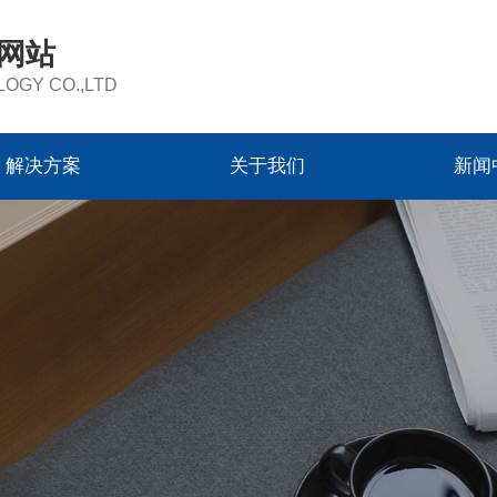
方网站
OGY CO.,LTD
解决方案
关于我们
新闻