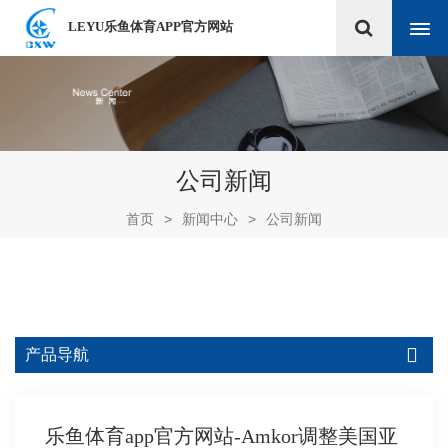
LEYU乐鱼体育APP官方网站
公司新闻
首页
>
新闻中心
>
公司新闻
产品导航
乐鱼体育app官方网站-Amkor调整美国亚