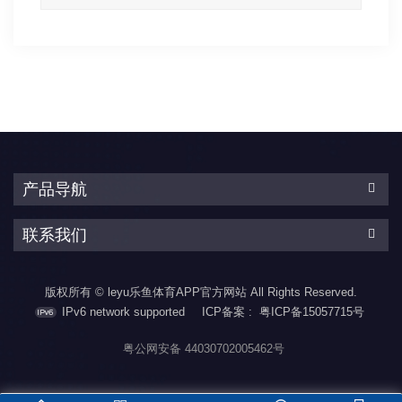
产品导航
联系我们
版权所有 © leyu乐鱼体育APP官方网站 All Rights Reserved.
IPv6 network supported
ICP备案 :
粤ICP备15057715号
粤公网安备 44030702005462号