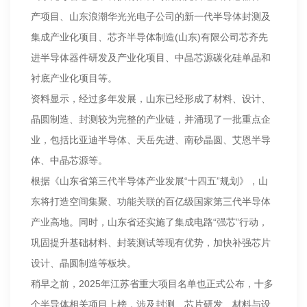
产项目、山东浪潮华光光电子公司的新一代半导体封测及
集成产业化项目、芯齐半导体制造(山东)有限公司芯齐先
进半导体器件研发及产业化项目、中晶芯源碳化硅单晶和
衬底产业化项目等。
资料显示，经过多年发展，山东已经形成了材料、设计、
晶圆制造、封测较为完整的产业链，并涌现了一批重点企
业，包括比亚迪半导体、天岳先进、南砂晶圆、艾恩半导
体、中晶芯源等。
根据《山东省第三代半导体产业发展“十四五”规划》，山
东将打造空间集聚、功能关联的百亿级国家第三代半导体
产业高地。同时，山东省还实施了集成电路“强芯”行动，
巩固提升基础材料、封装测试等现有优势，加快补强芯片
设计、晶圆制造等板块。
稍早之前，2025年江苏省重大项目名单也正式公布，十多
个半导体相关项目上榜，涉及封测、芯片研发、材料与设