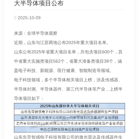
大半导体项目公布
2025-10-09
来源：全球半导体观察
近期，山东与江苏两地公布2025年重大项目名单。
山东公布2025年省重大项目名单，共包含项目600个，其
中省重大实施类项目562个，省重大准备类项目38个，涵
盖电子科技、新能源、医疗健康、智能制造等领域。
电子科技领域，多个半导体相关项目上榜，涉及传感器、
半导体封测、半导体器件、第三代半导体等产业，上榜半
导体项目如下：
山东先导智感电子科技有限公司的激光雷达及传感器件生