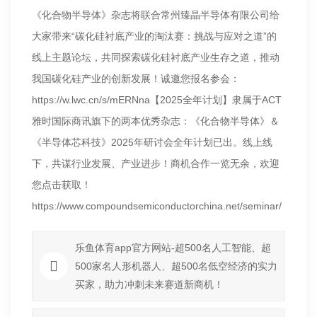
《化合物半导体》杂志将联合常州臻晶半导体有限公司给
大家带来“碳化硅衬底产业的淘汰赛：挑战与应对之道”的
线上主题论坛，共同探索碳化硅衬底产业生存之道，推动
我国碳化硅产业的创新发展！诚邀您报名参会：
https://w.lwc.cn/s/mERNna【2025全年计划】隶属于ACT
雅时国际商讯旗下的两本优秀杂志：《化合物半导体》＆
《半导体芯科技》2025年研讨会全年计划已出。线上线
下，共谋行业发展、产业进步！商机合作一览无余，欢迎
您点击获取！
https://www.compoundsemiconductorchina.net/seminar/
乐鱼体育app官方网站-超500名人工智能、超
500家名人形机器人、超500名低空经济的实力
买家，助力冲刺未来赛道新商机！