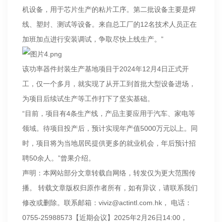
机设备，用于芯片生产的粘片工序。第二批设备主要是焊
线、塑封、测试等设备。来自总工厂的12名技术人员正在
加班加点进行安装调试，争取尽快上线生产。”
该功率器件封装生产基地项目于2024年12月4日正式开
工，仅一个多月，就实现了从开工到首批大型设备进场，
为项目后续试生产等工作打下了坚实基础。
“目前，项目有4条生产线，产品主要应用于汽车、家电等
领域。待项目投产后，预计实现年产值5000万元以上。同
时，项目将为当地居民提供更多的就业机会，年后预计招
聘50余人。”曾果介绍。
声明：本网站部分文章转载自网络，转发仅为更大范围传
播。 转载文章版权归原作者所有，如有异议，请联系我们
修改或删除。联系邮箱：viviz@actintl.com.hk， 电话：
0755-25988573【近期会议】2025年2月26日14:00，