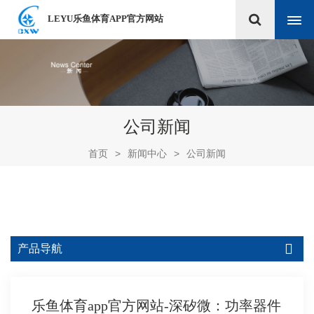
LEYU乐鱼体育APP官方网站
公司新闻
首页
>
新闻中心
>
公司新闻
产品导航
乐鱼体育app官方网站-深矽微：功率器件